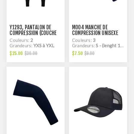
Y1293, PANTALON DE
M004 MANCHE DE
COMPRESSION (COUCHE
COMPRESSION UNISEXE
DE BASE) POUR ENFANT,
Couleurs:
2
Couleurs:
3
DRY FIT
Grandeurs:
YXS à YXL
Grandeurs:
S - (lenght 15'' 1/2) à L - (lenght 17'')
$25.00
$7.50
$30.00
$9.00