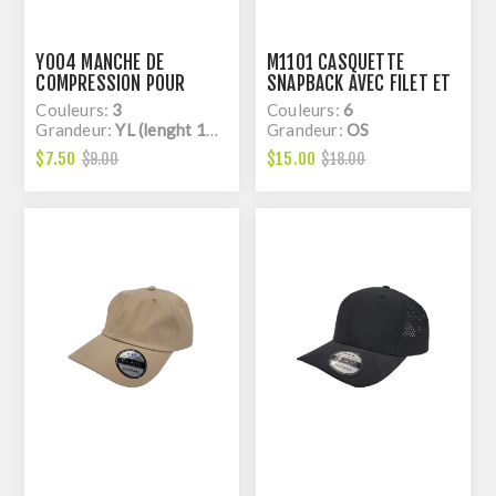
Y004 MANCHE DE
M1101 CASQUETTE
COMPRESSION POUR
SNAPBACK AVEC FILET ET
ENFANT
ATTACHE EN PLASTIQUE
Couleurs:
3
Couleurs:
6
Grandeur:
YL (lenght 14'' 3/4)
Grandeur:
OS
$7.50
$15.00
$9.00
$18.00