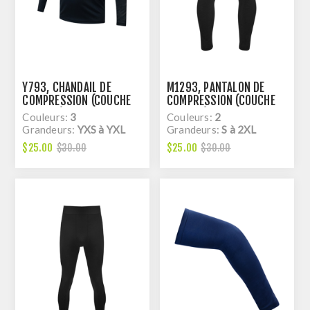
Y793, CHANDAIL DE
M1293, PANTALON DE
COMPRESSION (COUCHE
COMPRESSION (COUCHE
DE BASE), MANCHE
DE BASE), DRY FIT
Couleurs:
3
Couleurs:
2
RAGLAN POUR ENFANT,
Grandeurs:
YXS à YXL
Grandeurs:
S à 2XL
DRY FIT
$25.00
$25.00
$30.00
$30.00