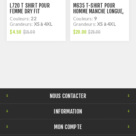
L720 T SHIRT POUR
M635 T-SHIRT POUR
FEMME DRY FIT
HOMME MANCHE LONGUE,
DRY FIT
Couleurs:
22
Couleurs:
9
Grandeurs:
XS à 4XL
Grandeurs:
XS à 4XL
$4.50
$20.00
$15.00
$25.00
NOUS CONTACTER
INFORMATION
MON COMPTE