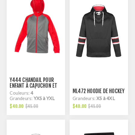
Y444 CHANDAIL POUR
ENFANT À CAPUCHON ET
ML472 HOODIE DE HOCKEY
FERMETURE ÉCLAIRE
Couleurs:
4
Grandeurs:
YXS à YXL
Grandeurs:
XS à 4XL
$40.00
$40.00
$45.00
$45.00