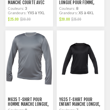
MANCHE COURTE AVEC
LONGUE POUR FEMME,
COLLET EN TRICOT, DRY
DRY FIT
Couleurs:
3
Couleurs:
8
FIT
Grandeurs:
YXS à YXL
Grandeurs:
XS à 4XL
$25.00
$20.00
$30.00
$25.00
M635 T-SHIRT POUR
Y635 T-SHIRT POUR
HOMME MANCHE LONGUE,
ENFANT MANCHE LONGUE,
DRY FIT
DRY FIT
Couleurs:
9
Couleurs:
7