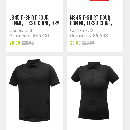
L845 T-SHIRT POUR
M845 T-SHIRT POUR
FEMME, TISSU CHINÉ, DRY
HOMME, TISSU CHINÉ,
FIT
DRY FIT
Couleurs:
3
Couleurs:
3
Grandeurs:
XS à 4XL
Grandeurs:
XS à 4XL
$8.00
$8.00
$20.00
$20.00