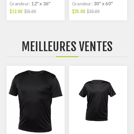
Grandeur:
12'' x 36''
Grandeur:
30'' x 60''
$12.00
$25.00
$15.00
$30.00
MEILLEURES VENTES