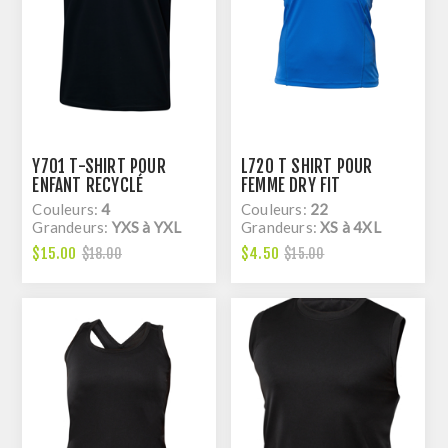
Y701 T-SHIRT POUR
L720 T SHIRT POUR
ENFANT RECYCLÉ
FEMME DRY FIT
Couleurs:
4
Couleurs:
22
Grandeurs:
YXS à YXL
Grandeurs:
XS à 4XL
$15.00
$4.50
$18.00
$15.00