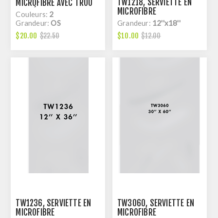
TW1218, SERVIETTE EN
MICROFIBRE AVEC TROU
MICROFIBRE
COUPÉ AU LASER ET
Couleurs:
2
CORDE
Grandeur:
OS
Grandeur:
12''x18''
$20.00
$10.00
$22.50
$12.00
TW1236, SERVIETTE EN
TW3060, SERVIETTE EN
MICROFIBRE
MICROFIBRE