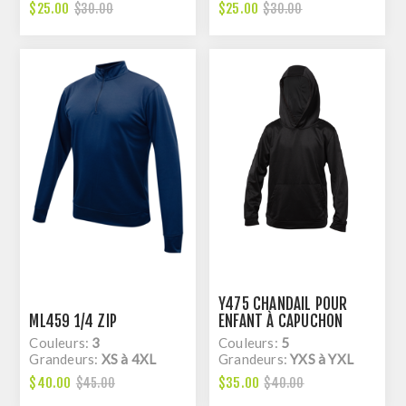
$25.00
$25.00
$30.00
$30.00
Y475 CHANDAIL POUR
ML459 1/4 ZIP
ENFANT À CAPUCHON
Couleurs:
3
Couleurs:
5
Grandeurs:
XS à 4XL
Grandeurs:
YXS à YXL
$40.00
$35.00
$45.00
$40.00