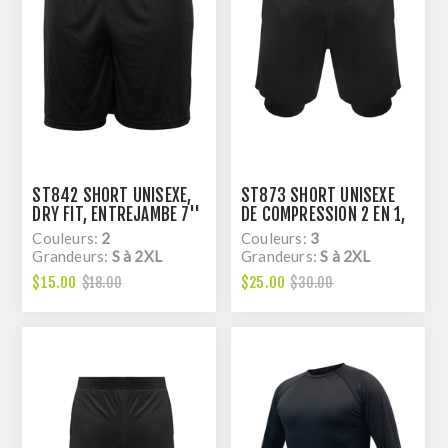
ST842 SHORT UNISEXE,
ST873 SHORT UNISEXE
DRY FIT, ENTREJAMBE 7''
DE COMPRESSION 2 EN 1,
POUR M
DRY FIT, ENTREJAMBE 6''
Couleurs:
2
Couleurs:
3
1/4 POUR M
Grandeurs:
S à 2XL
Grandeurs:
S à 2XL
$15.00
$25.00
$18.00
$30.00