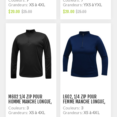
Grandeurs:
XS à 4XL
Grandeurs:
YXS à YXL
$20.00
$20.00
$25.00
$25.00
M602 1/4 ZIP POUR
L602, 1/4 ZIP POUR
HOMME MANCHE LONGUE,
FEMME MANCHE LONGUE,
DRY FIT
DRY FIT
Couleurs:
3
Couleurs:
3
Grandeurs:
XS à 4XL
Grandeurs:
XS à 4XL