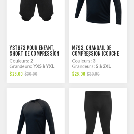
YST873 POUR ENFANT,
M793, CHANDAIL DE
SHORT DE COMPRESSION
COMPRESSION (COUCHE
2 EN 1, DRY FIT
DE BASE), MANCHE
Couleurs:
2
Couleurs:
3
RAGLAN, DRY FIT
Grandeurs:
YXS à YXL
Grandeurs:
S à 2XL
$25.00
$25.00
$30.00
$30.00