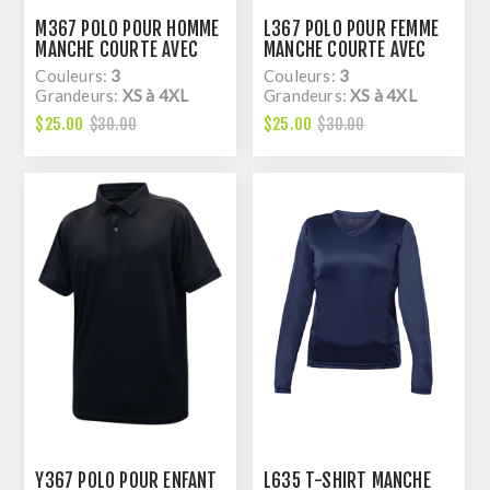
M367 POLO POUR HOMME
L367 POLO POUR FEMME
MANCHE COURTE AVEC
MANCHE COURTE AVEC
COLLET EN TRICOT, DRY
COLLET EN TRICOT, DRY
Couleurs:
3
Couleurs:
3
FIT
FIT
Grandeurs:
XS à 4XL
Grandeurs:
XS à 4XL
$25.00
$25.00
$30.00
$30.00
Y367 POLO POUR ENFANT
L635 T-SHIRT MANCHE