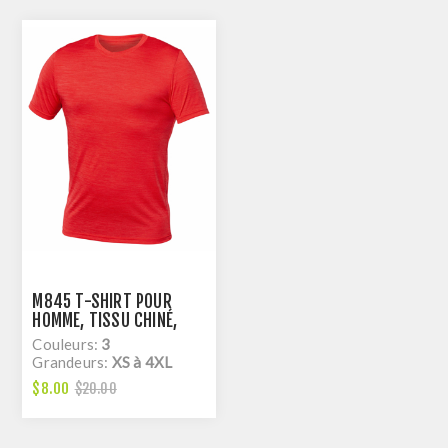
M845 T-SHIRT POUR
HOMME, TISSU CHINÉ,
DRY FIT
Couleurs:
3
Grandeurs:
XS à 4XL
$8.00
$20.00