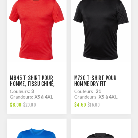
M845 T-SHIRT POUR
M720 T-SHIRT POUR
HOMME, TISSU CHINÉ,
HOMME DRY FIT
DRY FIT
Couleurs:
3
Couleurs:
21
Grandeurs:
XS à 4XL
Grandeurs:
XS à 4XL
$8.00
$4.50
$20.00
$15.00