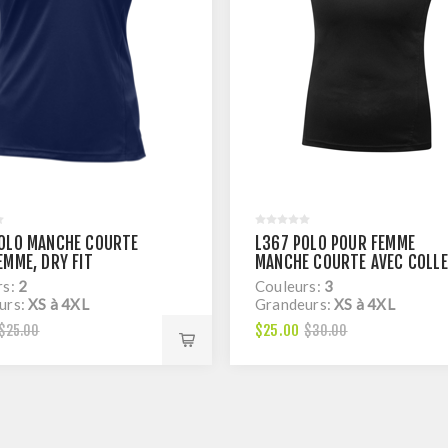
OLO MANCHE COURTE
L367 POLO POUR FEMME
EMME, DRY FIT
MANCHE COURTE AVEC COLL
EN TRICOT, DRY FIT
rs:
2
Couleurs:
3
urs:
XS à 4XL
Grandeurs:
XS à 4XL
$25.00
$25.00
$30.00