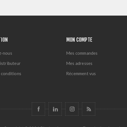
TION
MON COMPTE
z-nous
Mes commandes
istributeur
Mes adresses
 conditions
Récemment vus