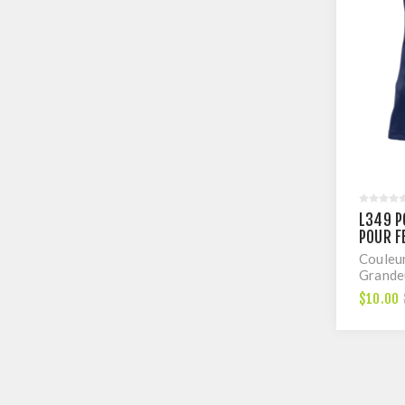
L349 P
POUR F
Couleu
Grande
$10.00