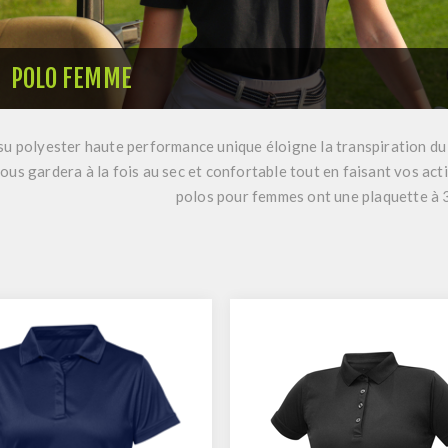
POLO FEMME
su polyester haute performance unique éloigne la transpiration du c
ous gardera à la fois au sec et confortable tout en faisant vos act
polos pour femmes ont une plaquette à 