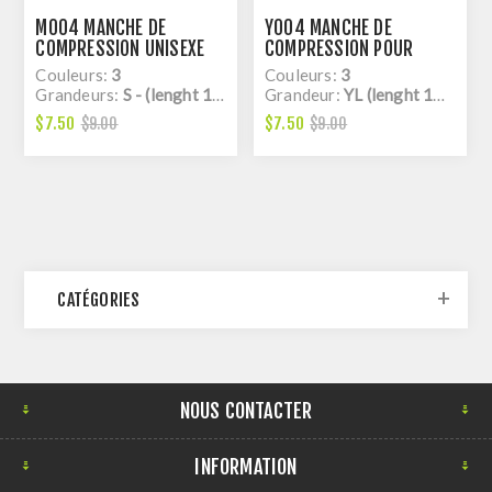
M004 MANCHE DE
Y004 MANCHE DE
COMPRESSION UNISEXE
COMPRESSION POUR
ENFANT
Couleurs:
3
Couleurs:
3
Grandeurs:
S - (lenght 15'' 1/2) à L - (lenght 17'')
Grandeur:
YL (lenght 14'' 3/4)
$7.50
$7.50
$9.00
$9.00
CATÉGORIES
NOUS CONTACTER
INFORMATION