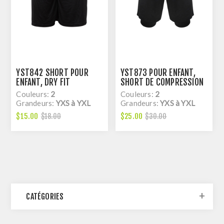
YST842 SHORT POUR
YST873 POUR ENFANT,
ENFANT, DRY FIT
SHORT DE COMPRESSION
2 EN 1, DRY FIT
Couleurs:
2
Couleurs:
2
Grandeurs:
YXS à YXL
Grandeurs:
YXS à YXL
$15.00
$25.00
$18.00
$30.00
CATÉGORIES