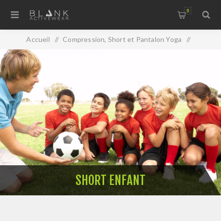
0
Accueil
/
Compression, Short et Pantalon Yoga
/
Short Enfant
SHORT ENFANT