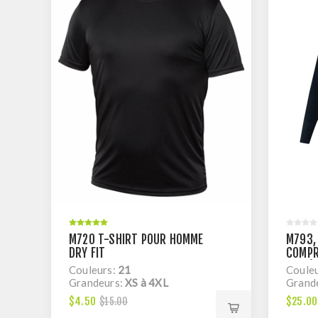
M720 T-SHIRT POUR HOMME
M793,
DRY FIT
COMPR
BASE)
Couleurs:
21
Coule
FIT
Grandeurs:
XS à 4XL
Grand
$4.50
$25.00
$15.00