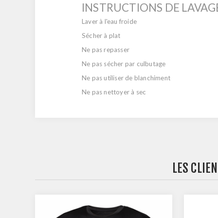
INSTRUCTIONS DE LAVAG
Laver à l'eau froide
Sécher à plat
Ne pas repasser
Ne pas sécher par culbutage
Ne pas utiliser de blanchiment
Ne pas nettoyer à sec
LES CLIE