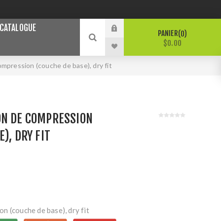
CATALOGUE
PANIER
0
$0.00
pression (couche de base), dry fit
ON DE COMPRESSION
), DRY FIT
n (couche de base), dry fit