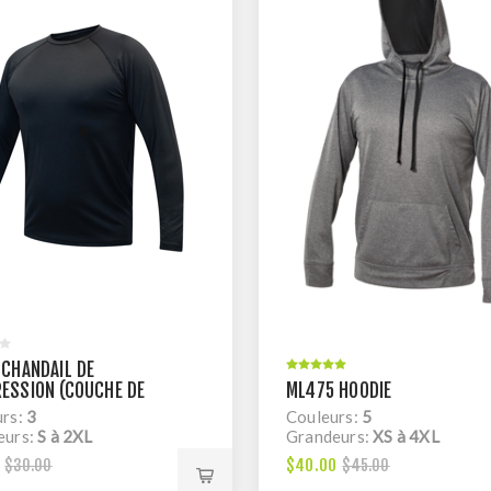
 CHANDAIL DE
ESSION (COUCHE DE
ML475 HOODIE
, MANCHE RAGLAN, DRY
urs:
3
Couleurs:
5
eurs:
S à 2XL
Grandeurs:
XS à 4XL
$40.00
$30.00
$45.00